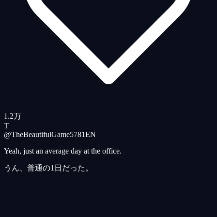
1.2万
T
@TheBeautifulGame5781
EN
Yeah, just an average day at the office.
うん、普通の1日だった。