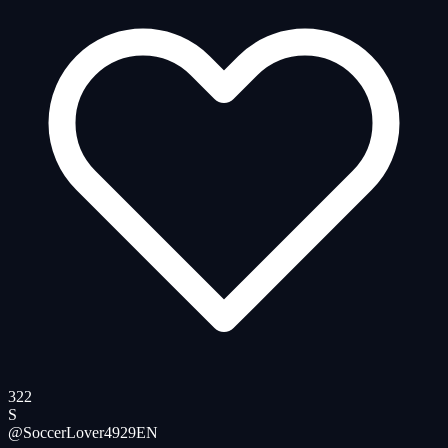
322
S
@SoccerLover4929
EN