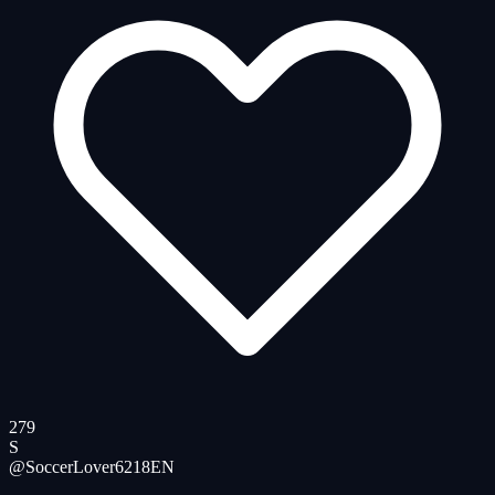
279
S
@SoccerLover6218
EN