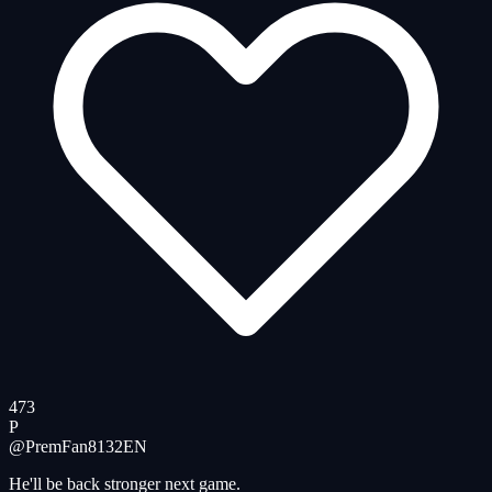
473
P
@PremFan8132
EN
He'll be back stronger next game.