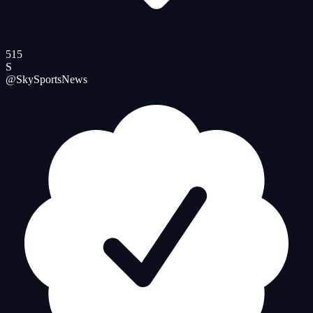
515
S
@SkySportsNews