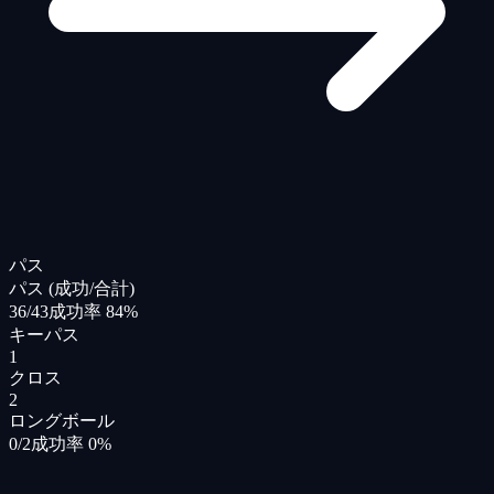
パス
パス (成功/合計)
36/43
成功率 84%
キーパス
1
クロス
2
ロングボール
0/2
成功率 0%