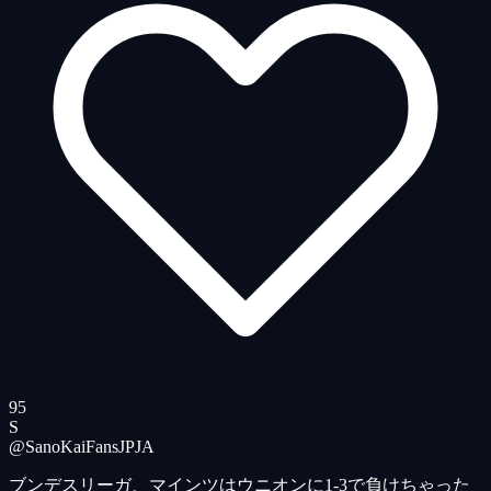
95
S
@SanoKaiFansJP
JA
ブンデスリーガ、マインツはウニオンに1-3で負けちゃった