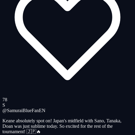
78
S
@SamuraiBlueFan
EN
Keane absolutely spot on! Japan's midfield with Sano, Tanaka,
Doan was just sublime today. So excited for the rest of the
tournament! 🇯🇵🔥