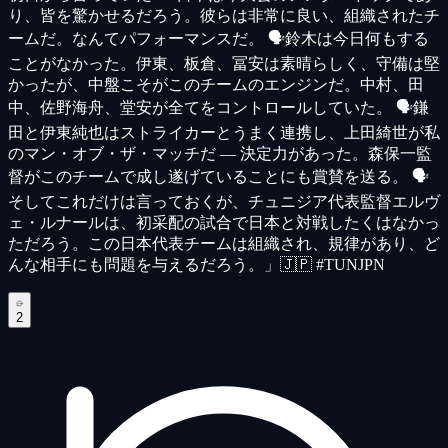
り、皆を驚かせるだろう。彼らは非常に良い、組織されたチ
ームだ。なんてパフォーマンスだ。 🗣️鈴木は今日何もする
ことがなかった。伊東、板倉、冨安は素晴らしく、守備は堅
かったが、中盤こそがこのチームのエンジンだ。中村、田
中、佐野海舟、堂安が全てをコントロールしていた。 🗣️鎌
田と伊東純也はストライカーとうまく連携し、上田綺世が私
のマン・オブ・ザ・マッチだ — 決定力があった。森保一監
督がこのチームで成し遂げていることにも賞賛を送る。 🗣️
そしてこれだけは言っておくが、チュニジア代表監督エルヴ
ェ・ルナールは、初采配の試合で日本と対戦したくはなかっ
ただろう。この日本代表チームは組織され、規律があり、ど
んな相手にも問題を与えるだろう。」🇯🇵 #TUNJPN
2