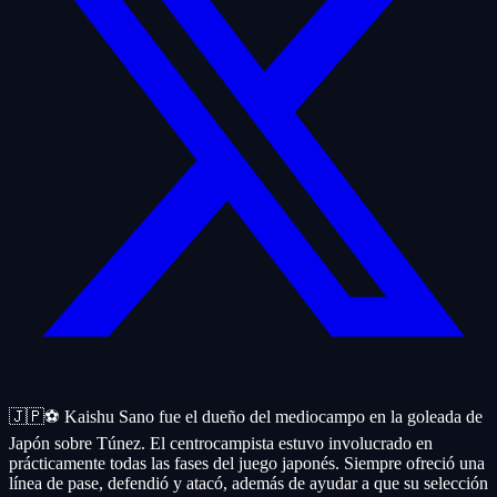
🇯🇵⚽ Kaishu Sano fue el dueño del mediocampo en la goleada de
Japón sobre Túnez. El centrocampista estuvo involucrado en
prácticamente todas las fases del juego japonés. Siempre ofreció una
línea de pase, defendió y atacó, además de ayudar a que su selección