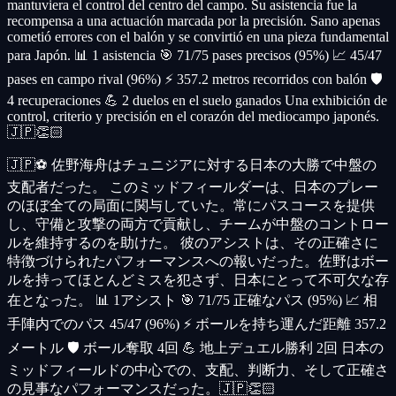
mantuviera el control del centro del campo. Su asistencia fue la
recompensa a una actuación marcada por la precisión. Sano apenas
cometió errores con el balón y se convirtió en una pieza fundamental
para Japón. 📊 1 asistencia 🎯 71/75 pases precisos (95%) 📈 45/47
pases en campo rival (96%) ⚡ 357.2 metros recorridos con balón 🛡️
4 recuperaciones 💪 2 duelos en el suelo ganados Una exhibición de
control, criterio y precisión en el corazón del mediocampo japonés.
🇯🇵👏🏻
🇯🇵⚽ 佐野海舟はチュニジアに対する日本の大勝で中盤の
支配者だった。 このミッドフィールダーは、日本のプレー
のほぼ全ての局面に関与していた。常にパスコースを提供
し、守備と攻撃の両方で貢献し、チームが中盤のコントロー
ルを維持するのを助けた。 彼のアシストは、その正確さに
特徴づけられたパフォーマンスへの報いだった。佐野はボー
ルを持ってほとんどミスを犯さず、日本にとって不可欠な存
在となった。 📊 1アシスト 🎯 71/75 正確なパス (95%) 📈 相
手陣内でのパス 45/47 (96%) ⚡ ボールを持ち運んだ距離 357.2
メートル 🛡️ ボール奪取 4回 💪 地上デュエル勝利 2回 日本の
ミッドフィールドの中心での、支配、判断力、そして正確さ
の見事なパフォーマンスだった。🇯🇵👏🏻