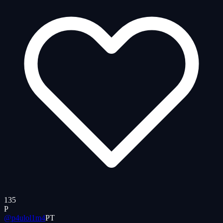
135
P
@p4ulol1m4
PT