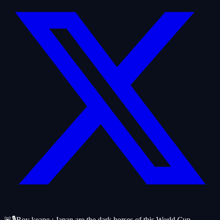
🚨🎙️Roy keane : Japan are the dark horses of this World Cup ,