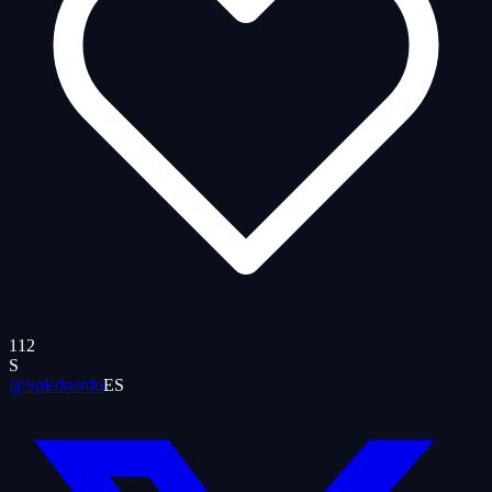
112
S
@SpEduardo
ES