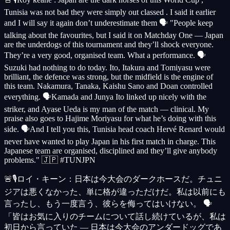
Tunisia was not bad they were simply out classed . I said it earlier
and I will say it again don’t underestimate them 🗣️ "People keep
talking about the favourites, but I said it on Matchday One — Japan
are the underdogs of this tournament and they’ll shock everyone.
They’re a very good, organised team. What a performance. 🗣️
Suzuki had nothing to do today. Ito, Itakura and Tomiyasu were
brilliant, the defence was strong, but the midfield is the engine of
this team. Nakamura, Tanaka, Kaishu Sano and Doan controlled
everything. 🗣️Kamada and Junya Ito linked up nicely with the
striker, and Ayase Ueda is my man of the match — clinical. My
praise also goes to Hajime Moriyasu for what he’s doing with this
side. 🗣️And I tell you this, Tunisia head coach Hervé Renard would
never have wanted to play Japan in his first match in charge. This
Japanese team are organised, disciplined and they’ll give anybody
problems." 🇯🇵 #TUNJPN
🚨🎙️ロイ・キーン：日本は今大会のダークホースだ。チュニ
ジアは悪くなかった、単に格が違っただけだ。私は以前にも
言ったし、もう一度言う、彼らを侮ってはいけない。 🗣️
「皆はお気に入りのチームについて話し続けているが、私は
初日から言っていた — 日本は今大会のアンダードッグであ