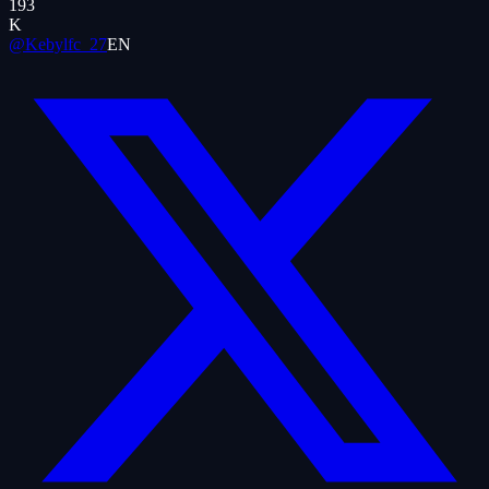
193
K
@Kebylfc_27
EN