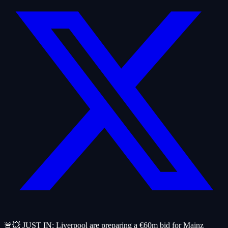
🚨💥 JUST IN: Liverpool are preparing a €60m bid for Mainz