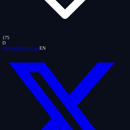
175
D
@DeadlineDayLive
EN