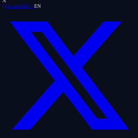
A
@AnfieldHQ_1
EN