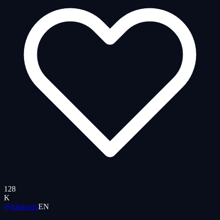
128
K
@kitanxtra
EN