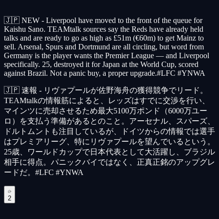
🇯🇵 NEW - Liverpool have moved to the front of the queue for
Kaishu Sano. TEAMtalk sources say the Reds have already held
talks and are ready to go as high as £51m (€60m) to get Mainz to
sell. Arsenal, Spurs and Dortmund are all circling, but word from
Germany is the player wants the Premier League — and Liverpool
specifically. 25, destroyed it for Japan at the World Cup, scored
against Brazil. Not a panic buy, a proper upgrade.#LFC #YNWA
🇯🇵 速報 - リヴァプールが佐野海舟の獲得競争でリード。
TEAMtalkの情報筋によると、レッズはすでに交渉を行い、
マインツに売却させるため最大5100万ポンド（6000万ユー
ロ）を支払う準備があるとのこと。アーセナル、スパーズ、
ドルトムントも注目しているが、ドイツからの情報では選手
はプレミアリーグ、特にリヴァプールを望んでいるという。
25歳、ワールドカップで日本代表として大活躍し、ブラジル
相手に得点。パニックバイではなく、正真正銘のアップグレ
ードだ。#LFC #YNWA
2