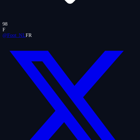
98
F
@Foot_NL
FR