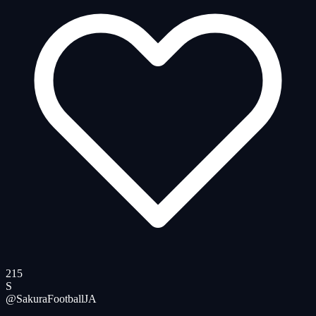
215
S
@SakuraFootball
JA