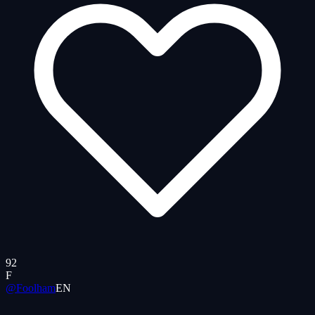
92
F
@Foolham
EN