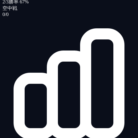
2/3
勝率 67%
空中戦
0/0