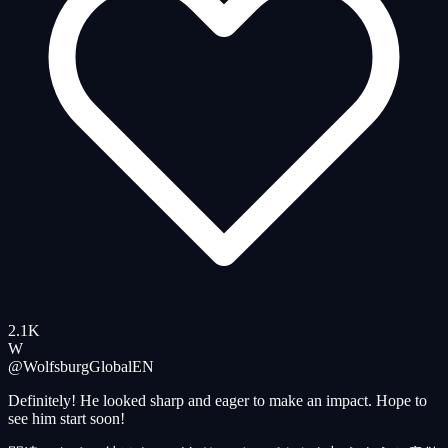
2.1K
W
@WolfsburgGlobal
EN
Definitely! He looked sharp and eager to make an impact. Hope to
see him start soon!