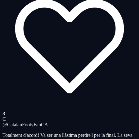
8
C
@CatalanFootyFan
CA
Totalment d'acord! Va ser una llàstima perdre'l per la final. La seva