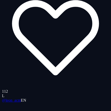
112
L
@leon_acm
EN