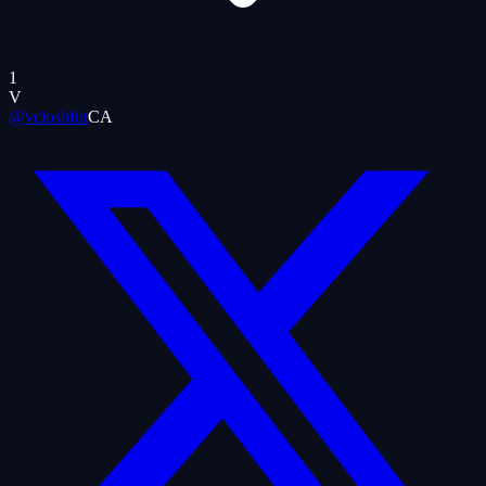
1
V
@vclosbfut
CA